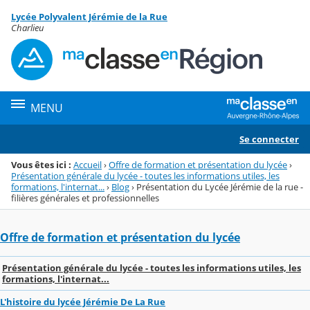
Panneau de gestion des cookies
Lycée Polyvalent Jérémie de la Rue
Menu de la rubrique
Contenu
Charlieu
MENU
Se connecter
Vous êtes ici :
Accueil
›
Offre de formation et présentation du lycée
›
Présentation générale du lycée - toutes les informations utiles, les
formations, l'internat...
›
Blog
›
Présentation du Lycée Jérémie de la rue -
filières générales et professionnelles
Offre de formation et présentation du lycée
Présentation générale du lycée - toutes les informations utiles, les
formations, l'internat...
L'histoire du lycée Jérémie De La Rue