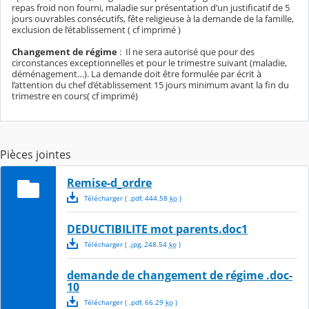
repas froid non fourni, maladie sur présentation d’un justificatif de 5
jours ouvrables consécutifs, fête religieuse à la demande de la famille,
exclusion de l’établissement ( cf imprimé )
Changement de régime
: Il ne sera autorisé que pour des
circonstances exceptionnelles et pour le trimestre suivant (maladie,
déménagement…). La demande doit être formulée par écrit à
l’attention du chef d’établissement 15 jours minimum avant la fin du
trimestre en cours( cf imprimé)
Pièces jointes
Remise-d_ordre
Télécharger
( .
pdf
,
444.58
ko
)
DEDUCTIBILITE mot parents.doc1
Télécharger
( .
jpg
,
248.54
ko
)
demande de changement de régime .doc-
10
Télécharger
( .
pdf
,
66.29
ko
)