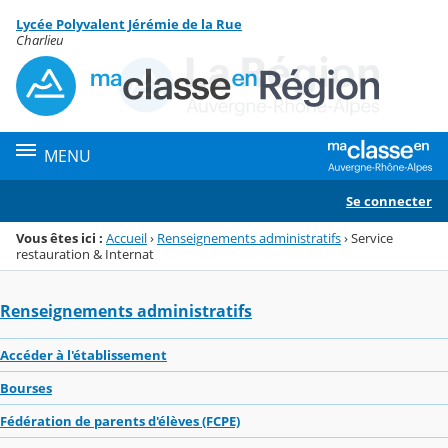
Panneau de gestion des cookies
Lycée Polyvalent Jérémie de la Rue
Menu de la rubrique
Contenu
Charlieu
MENU
Se connecter
Vous êtes ici :
Accueil
›
Renseignements administratifs
›
Service
restauration & Internat
Renseignements administratifs
Accéder à l'établissement
Bourses
Fédération de parents d'élèves (FCPE)